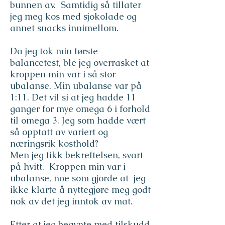
bunnen av. Samtidig så tillater
jeg meg kos med sjokolade og
annet snacks innimellom.
Da jeg tok min første
balancetest, ble jeg overrasket at
kroppen min var i så stor
ubalanse. Min ubalanse var på
1:11. Det vil si at jeg hadde 11
ganger for mye omega 6 i forhold
til omega 3. Jeg som hadde vært
så opptatt av variert og
næringsrik kosthold?
Men jeg fikk bekreftelsen, svart
på hvitt. Kroppen min var i
ubalanse, noe som gjorde at jeg
ikke klarte å nyttegjøre meg godt
nok av det jeg inntok av mat.
Etter at jeg begynte med tilskudd