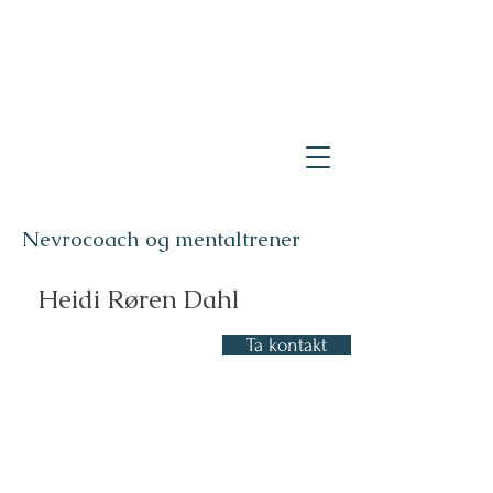
Nevrocoach og mentaltrener
Heidi Røren Dahl
Ta kontakt
Coaching online og
fysisk