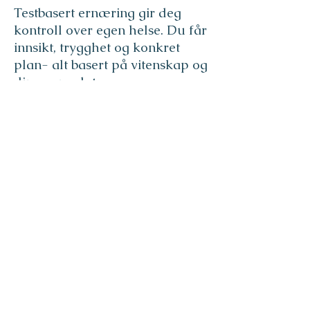
Testbasert ernæring gir deg
kontroll over egen helse. Du får
innsikt, trygghet og konkret
plan- alt basert på vitenskap og
dine egne data.
Testbasert ernæring er en
metode der du først tar en
enkel blodtest for å kartlegge
din nåværende helsestatus,
spesielt fettsyrebalansen i
kroppen. Resultatene brukes til
å skreddersy kosttilskudd og
livsstilsendringer som er
tilpasset akkurat deg.
Test deg – ta en enkel
blodprøve hjemme.